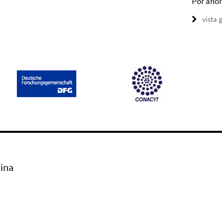
Por ahor
vista 
ina