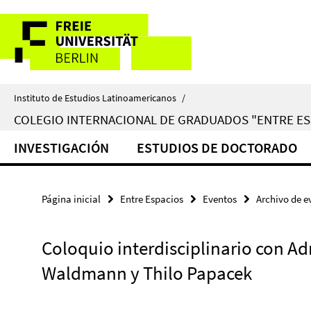
Springe
Herramientas
direkt
zu
de
Inhalt
navegación
Instituto de Estudios Latinoamericanos
/
COLEGIO INTERNACIONAL DE GRADUADOS "ENTRE ES
INVESTIGACIÓN
ESTUDIOS DE DOCTORADO
Página inicial
Entre Espacios
Eventos
Archivo de e
Coloquio interdisciplinario con Ad
Waldmann y Thilo Papacek