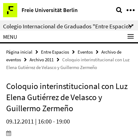
Springe
Herramientas
Freie Universität Berlin
direkt
de
zu
navegación
Colegio Internacional de Graduados "Entre Espacios"
Inhalt
MENU
Página inicial
Entre Espacios
Eventos
Archivo de
eventos
Archivo 2011
Coloquio interinstitucional con Luz
Elena Gutiérrez de Velasco y Guillermo Zermeño
Coloquio interinstitucional con Luz
Elena Gutiérrez de Velasco y
Guillermo Zermeño
09.12.2011 | 16:00 - 19:00