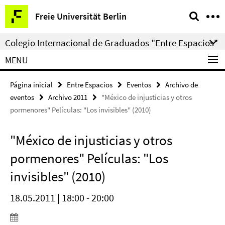
Springe
Herramientas
Freie Universität Berlin
direkt
de
zu
navegación
Colegio Internacional de Graduados "Entre Espacios"
Inhalt
MENU
Página inicial
Entre Espacios
Eventos
Archivo de
eventos
Archivo 2011
"México de injusticias y otros
pormenores" Películas: "Los invisibles" (2010)
"México de injusticias y otros
pormenores" Películas: "Los
invisibles" (2010)
18.05.2011 | 18:00 - 20:00