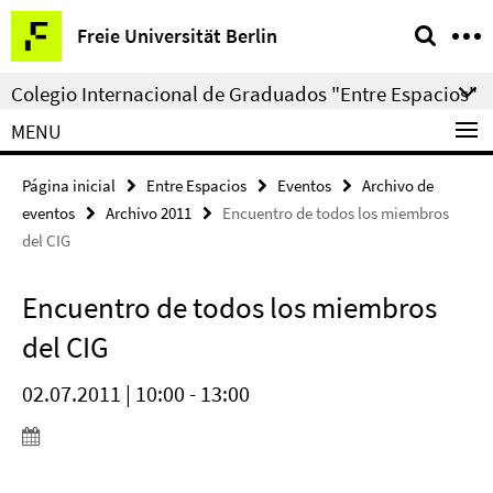
Springe
Herramientas
Freie Universität Berlin
direkt
de
zu
navegación
Colegio Internacional de Graduados "Entre Espacios"
Inhalt
MENU
Página inicial
Entre Espacios
Eventos
Archivo de
eventos
Archivo 2011
Encuentro de todos los miembros
del CIG
Encuentro de todos los miembros
del CIG
02.07.2011 | 10:00 - 13:00