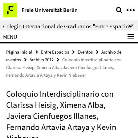
Springe
Herramientas
Freie Universität Berlin
direkt
de
zu
navegación
Colegio Internacional de Graduados "Entre Espacios"
Inhalt
MENU
Página inicial
Entre Espacios
Eventos
Archivo de
eventos
Archivo 2012
Coloquio Interdisciplinario con
Clarissa Heisig, Ximena Alba, Javiera Cienfuegos Illanes,
Fernando Artavia Artaya y Kevin Niebauer
Coloquio Interdisciplinario con
Clarissa Heisig, Ximena Alba,
Javiera Cienfuegos Illanes,
Fernando Artavia Artaya y Kevin