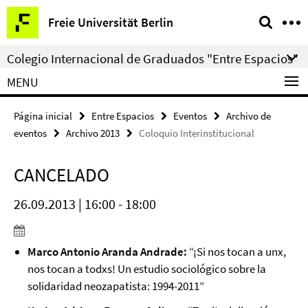
Springe
Herramientas
Freie Universität Berlin
direkt
de
zu
navegación
Colegio Internacional de Graduados "Entre Espacios"
Inhalt
MENU
Página inicial
Entre Espacios
Eventos
Archivo de
eventos
Archivo 2013
Coloquio Interinstitucional
CANCELADO
26.09.2013 | 16:00 - 18:00
Marco Antonio Aranda Andrade:
“¡Si nos tocan a unx,
nos tocan a todxs! Un estudio sociológico sobre la
solidaridad neozapatista: 1994-2011”