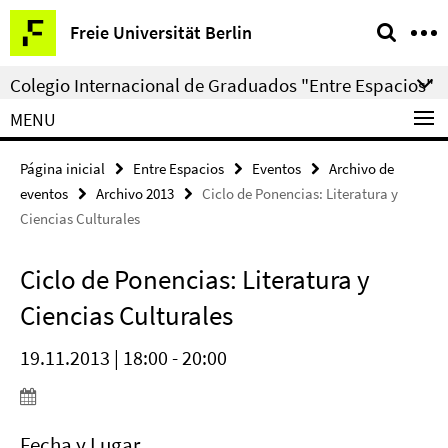
Springe
Herramientas
Freie Universität Berlin
direkt
de
zu
navegación
Colegio Internacional de Graduados "Entre Espacios"
Inhalt
MENU
Página inicial
Entre Espacios
Eventos
Archivo de
eventos
Archivo 2013
Ciclo de Ponencias: Literatura y
Ciencias Culturales
Ciclo de Ponencias: Literatura y
Ciencias Culturales
19.11.2013 | 18:00 - 20:00
Fecha y Lugar