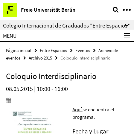
Springe
Herramientas
Freie Universität Berlin
direkt
de
zu
navegación
Colegio Internacional de Graduados "Entre Espacios"
Inhalt
MENU
Página inicial
Entre Espacios
Eventos
Archivo de
eventos
Archivo 2015
Coloquio Interdisciplinario
Coloquio Interdisciplinario
08.05.2015 | 10:00 - 16:00
Aquí
se encuentra el
programa.
Fecha y Lugar