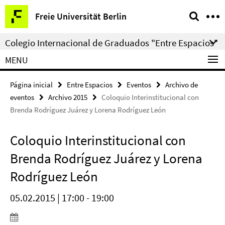
Springe
Herramientas
Freie Universität Berlin
direkt
de
zu
navegación
Colegio Internacional de Graduados "Entre Espacios"
Inhalt
MENU
Página inicial
Entre Espacios
Eventos
Archivo de
eventos
Archivo 2015
Coloquio Interinstitucional con
Brenda Rodríguez Juárez y Lorena Rodríguez León
Coloquio Interinstitucional con
Brenda Rodríguez Juárez y Lorena
Rodríguez León
05.02.2015 | 17:00 - 19:00