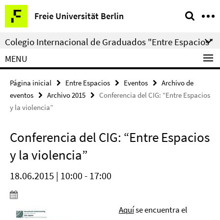
Springe
Herramientas
Freie Universität Berlin
direkt
de
zu
navegación
Colegio Internacional de Graduados "Entre Espacios"
Inhalt
MENU
Página inicial
Entre Espacios
Eventos
Archivo de
eventos
Archivo 2015
Conferencia del CIG: “Entre Espacios
y la violencia”
Conferencia del CIG: “Entre Espacios
y la violencia”
18.06.2015 | 10:00 - 17:00
Aquí
se encuentra el