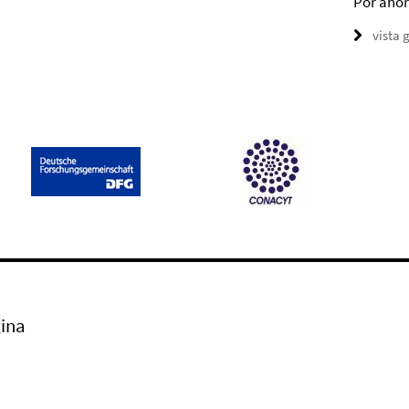
Por ahor
vista 
ina