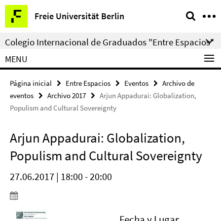
Springe
Herramientas
Freie Universität Berlin
direkt
de
zu
navegación
Colegio Internacional de Graduados "Entre Espacios"
Inhalt
MENU
Página inicial
Entre Espacios
Eventos
Archivo de
eventos
Archivo 2017
Arjun Appadurai: Globalization,
Populism and Cultural Sovereignty
Arjun Appadurai: Globalization,
Populism and Cultural Sovereignty
27.06.2017 | 18:00 - 20:00
Fecha y Lugar