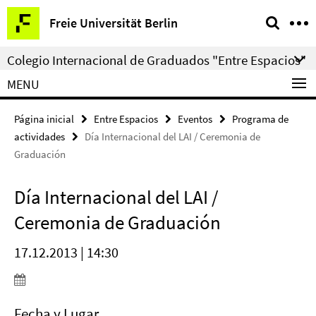
Springe
Herramientas
Freie Universität Berlin
direkt
de
zu
navegación
Colegio Internacional de Graduados "Entre Espacios"
Inhalt
MENU
Página inicial
Entre Espacios
Eventos
Programa de
actividades
Día Internacional del LAI / Ceremonia de
Graduación
Día Internacional del LAI /
Ceremonia de Graduación
17.12.2013 | 14:30
Fecha y Lugar