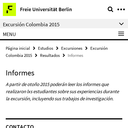
Springe
Herramientas
Freie Universität Berlin
direkt
de
zu
navegación
Excursión Colombia 2015
Inhalt
MENU
Página inicial
Estudios
Excursiones
Excursión
Colombia 2015
Resultados
Informes
Informes
A partir de otoño 2015 poderán leer los informes que
realizaron lxs estudiantes sobre sus experiencias
durante
la excursión,
incluyendo sus trabajos de investigación.
CONTACTO