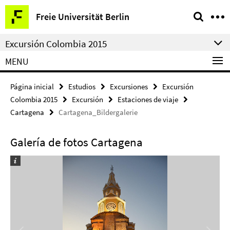
Springe
Herramientas
Freie Universität Berlin
direkt
de
zu
navegación
Excursión Colombia 2015
Inhalt
MENU
Página inicial
Estudios
Excursiones
Excursión
Colombia 2015
Excursión
Estaciones de viaje
Cartagena
Cartagena_Bildergalerie
Galería de fotos Cartagena