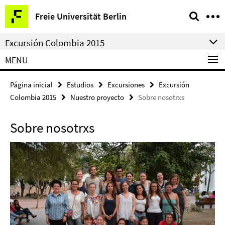
Springe
Herramientas
Freie Universität Berlin
direkt
de
zu
navegación
Excursión Colombia 2015
Inhalt
MENU
Página inicial
Estudios
Excursiones
Excursión
Colombia 2015
Nuestro proyecto
Sobre nosotrxs
Sobre nosotrxs