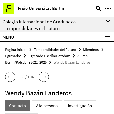
Springe
Herramientas
Freie Universität Berlin
direkt
de
zu
navegación
Colegio Internacional de Graduados
Inhalt
"Temporalidades del Futuro"
MENU
Página inicial
Temporalidades del Futuro
Miembros
Egresados
Egresados Berlín/Potsdam
Alumni
Berlin/Potsdam 2022–2025
Wendy Bazán Landeros
56 / 104
Wendy Bazán Landeros
Contacto
A la persona
Investigación