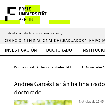
Springe
Herramientas
direkt
zu
de
Inhalt
navegación
Instituto de Estudios Latinoamericanos
/
COLEGIO INTERNACIONAL DE GRADUADOS "TEMPORA
INVESTIGACIÓN
DOCTORADO
INSTITUCI
Página inicial
Temporalidades del Futuro
Novedades &
Andrea Garcés Farfán ha finalizad
doctorado
Noticias de 22.05