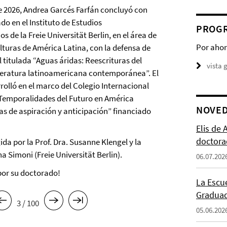
e 2026, Andrea Garcés Farfán concluyó con
do en el Instituto de Estudios
PROGR
 de la Freie Universität Berlin, en el área de
Por ahor
lturas de América Latina, con la defensa de
l titulada “Aguas áridas: Reescrituras del
vista 
literatura latinoamericana contemporánea”. El
rolló en el marco del Colegio Internacional
Temporalidades del Futuro en América
NOVE
as de aspiración y anticipación” financiado
Elis de
doctora
gida por la Prof. Dra. Susanne Klengel y la
a Simoni (Freie Universität Berlin).
06.07.202
 por su doctorado!
La Escu
Graduad
3 / 100
05.06.202