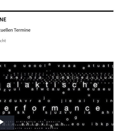
NE
tuellen Termine
icht
Play