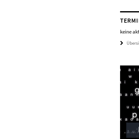
TERMI
keine ak
Übers