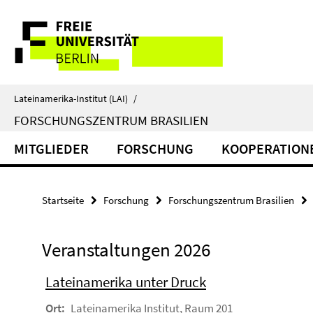
Springe
Service-
direkt
zu
Navigation
Inhalt
Lateinamerika-Institut (LAI)
/
FORSCHUNGSZENTRUM BRASILIEN
MITGLIEDER
FORSCHUNG
KOOPERATION
Startseite
Forschung
Forschungszentrum Brasilien
Veranstaltungen 2026
Lateinamerika unter Druck
Ort:
Lateinamerika Institut, Raum 201