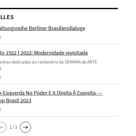
LLES
ltungsreihe Berliner Brasiliendialoge
2
lo 1922 ǀ 2022: Modernidade revisitada
estras dedicadas ao centenário da SEMANA de ARTE
A
2
-Esquerda No Poder E A Direita À Espreita ---
p Brasil 2023
2
1 / 3