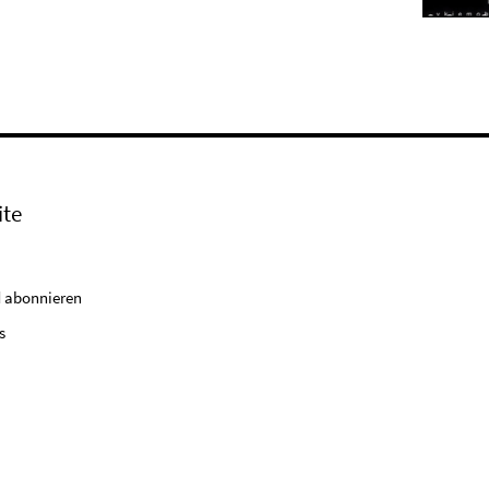
ite
 abonnieren
s