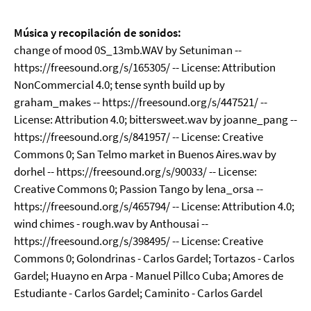
Música y recopilación de sonidos:
change of mood 0S_13mb.WAV by Setuniman --
https://freesound.org/s/165305/ -- License: Attribution
NonCommercial 4.0; tense synth build up by
graham_makes -- https://freesound.org/s/447521/ --
License: Attribution 4.0; bittersweet.wav by joanne_pang --
https://freesound.org/s/841957/ -- License: Creative
Commons 0; San Telmo market in Buenos Aires.wav by
dorhel -- https://freesound.org/s/90033/ -- License:
Creative Commons 0; Passion Tango by lena_orsa --
https://freesound.org/s/465794/ -- License: Attribution 4.0;
wind chimes - rough.wav by Anthousai --
https://freesound.org/s/398495/ -- License: Creative
Commons 0; Golondrinas - Carlos Gardel; Tortazos - Carlos
Gardel; Huayno en Arpa - Manuel Pillco Cuba; Amores de
Estudiante - Carlos Gardel; Caminito - Carlos Gardel