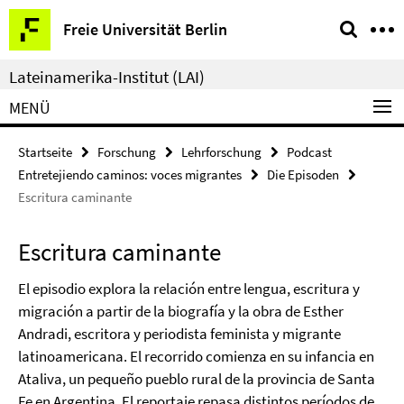
Springe
Service-
Freie Universität Berlin
direkt
Navigation
zu
Lateinamerika-Institut (LAI)
Inhalt
MENÜ
Startseite
Forschung
Lehrforschung
Podcast
Entretejiendo caminos: voces migrantes
Die Episoden
Escritura caminante
Escritura caminante
El episodio explora la relación entre lengua, escritura y
migración a partir de la biografía y la obra de Esther
Andradi, escritora y periodista feminista y migrante
latinoamericana. El recorrido comienza en su infancia en
Ataliva, un pequeño pueblo rural de la provincia de Santa
Fe en Argentina. El reportaje repasa distintos períodos de