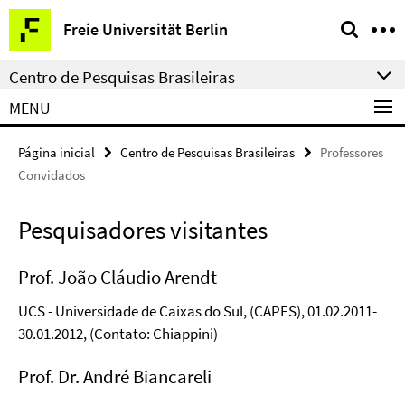
Springe
Serviço
Freie Universität Berlin
direkt
de
zu
navegação
Centro de Pesquisas Brasileiras
Inhalt
MENU
Página inicial
Centro de Pesquisas Brasileiras
Professores
Convidados
Pesquisadores visitantes
Prof. João Cláudio Arendt
UCS - Universidade de Caixas do Sul, (CAPES), 01.02.2011-
30.01.2012, (Contato: Chiappini)
Prof. Dr. André Biancareli