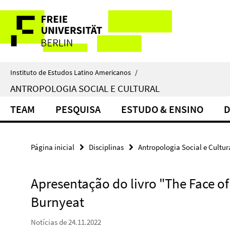
Springe
Serviço
direkt
zu
de
Inhalt
navegação
Instituto de Estudos Latino Americanos
/
ANTROPOLOGIA SOCIAL E CULTURAL
TEAM
PESQUISA
ESTUDO & ENSINO
D
Página inicial
Disciplinas
Antropologia Social e Cultur
Apresentação do livro "The Face o
Burnyeat
Notícias de 24.11.2022