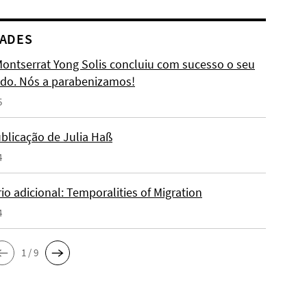
ADES
Montserrat Yong Solis concluiu com sucesso o seu
do. Nós a parabenizamos!
5
blicação de Julia Haß
4
o adicional: Temporalities of Migration
4
1 / 9