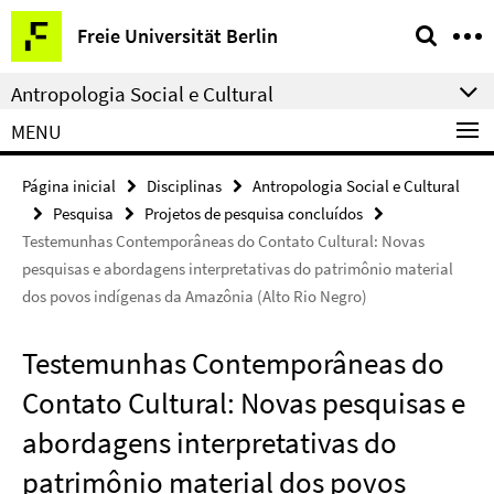
Springe
Serviço
Freie Universität Berlin
direkt
de
zu
navegação
Antropologia Social e Cultural
Inhalt
MENU
Página inicial
Disciplinas
Antropologia Social e Cultural
Pesquisa
Projetos de pesquisa concluídos
Testemunhas Contemporâneas do Contato Cultural: Novas
pesquisas e abordagens interpretativas do patrimônio material
dos povos indígenas da Amazônia (Alto Rio Negro)
Testemunhas Contemporâneas do
Contato Cultural: Novas pesquisas e
abordagens interpretativas do
patrimônio material dos povos