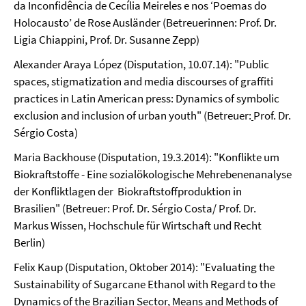
da Inconfidência de Cecília Meireles e nos ‘Poemas do
Holocausto’ de Rose Ausländer (Betreuerinnen: Prof. Dr.
Ligia Chiappini, Prof. Dr. Susanne Zepp)
Alexander Araya López (Disputation, 10.07.14): "Public
spaces, stigmatization and media discourses of graffiti
practices in Latin American press: Dynamics of symbolic
exclusion and inclusion of urban youth" (Betreuer:
Prof. Dr.
Sérgio Costa)
Maria Backhouse (Disputation, 19.3.2014): "Konflikte um
Biokraftstoffe - Eine sozialökologische Mehrebenenanalyse
der Konfliktlagen der Biokraftstoffproduktion in
Brasilien" (Betreuer: Prof. Dr. Sérgio Costa/ Prof. Dr.
Markus Wissen, Hochschule für Wirtschaft und Recht
Berlin)
Felix Kaup (Disputation, Oktober 2014): "Evaluating the
Sustainability of Sugarcane Ethanol with Regard to the
Dynamics of the Brazilian Sector, Means and Methods of