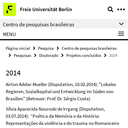
Springe
Serviço
Freie Universität Berlin
direkt
de
zu
navegação
Centro de pesquisas brasileiras
Inhalt
MENU
Página inicial
Pesquisa
Centro de pesquisas brasileiras
Pesquisas
Doutorado
Projetos concluídos
2014
2014
Airton Adelar Mueller (Disputation, 10.02.2014): "Lokales
Regieren, Sozialkapital und Entwicklung im Süden von
Brasilien" (Betreuer: Prof. Dr. Sérgio Costa)
Sílvia Aparecida Nauroski de Irrgang (Disputation,
03.07.2014): “Poética da Memória e da História:
Representações da violência e do trauma no Romanceiro