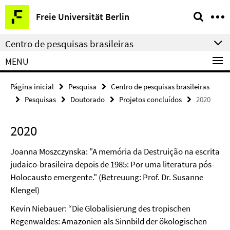
Springe
Serviço
Freie Universität Berlin
direkt
de
zu
navegação
Centro de pesquisas brasileiras
Inhalt
MENU
Página inicial
Pesquisa
Centro de pesquisas brasileiras
Pesquisas
Doutorado
Projetos concluídos
2020
2020
Joanna Moszczynska: "A memória da Destruição na escrita
judaico-brasileira depois de 1985: Por uma literatura pós-
Holocausto emergente." (Betreuung: Prof. Dr. Susanne
Klengel)
Kevin Niebauer: “Die Globalisierung des tropischen
Regenwaldes: Amazonien als Sinnbild der ökologischen