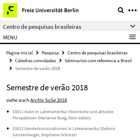
Springe
Serviço
Freie Universität Berlin
direkt
de
zu
navegação
Centro de pesquisas brasileiras
Inhalt
MENU
Página inicial
Pesquisa
Centro de pesquisas brasileiras
Cátedras convidadas
Séminarios com referencia a Brasil
Semestre de verão 2018
Semestre de verão 2018
siehe auch
Archiv SoSe 2018
33011 Asien in Lateinamerika: Historische und aktuelle
Perspektiven (Marianne Braig, Nino Vallen)
33012
Genderkonstruktionen in Lateinamerika (
Debora
Gerstenberger, Stephanie Schütze)