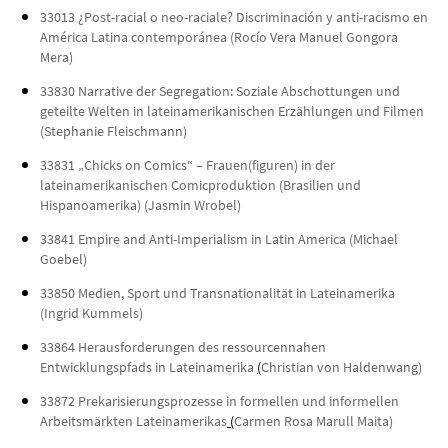
33013
¿Post-racial o neo-raciale?
Discriminación y anti-racismo en
América Latina contemporánea (
Rocío Vera Manuel Gongora
Mera)
33830 Narrative der Segregation: Soziale Abschottungen und
geteilte Welten in lateinamerikanischen Erzählungen und Filmen
(Stephanie Fleischmann)
33831
„Chicks on Comics“ – Frauen(figuren) in der
lateinamerikanischen Comicproduktion (Brasilien und
Hispanoamerika) (Jasmin Wrobel)
33841 Empire and Anti-Imperialism in Latin America (Michael
Goebel)
33850 Medien, Sport und Transnationalität in Lateinamerika
(Ingrid Kummels)
33864
Herausforderungen des ressourcennahen
Entwicklungspfads in Lateinamerika
(
Christian von Haldenwang)
33872
Prekarisierungsprozesse in formellen und informellen
Arbeitsmärkten Lateinamerikas
(
Carmen Rosa Marull Maita)