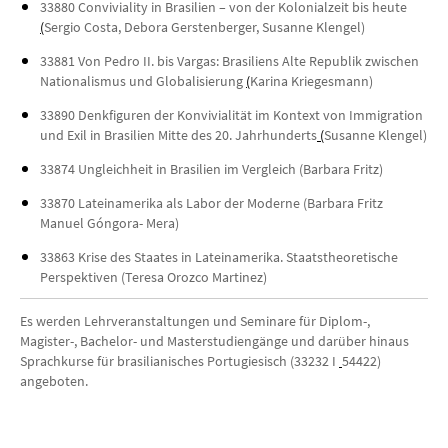
33880
Conviviality in Brasilien – von der Kolonialzeit bis heute
(
Sergio Costa, Debora Gerstenberger, Susanne Klengel)
33881
Von Pedro II. bis Vargas: Brasiliens Alte Republik zwischen
Nationalismus und Globalisierung
(
Karina Kriegesmann)
33890
Denkfiguren der Konvivialität im Kontext von Immigration
und Exil in Brasilien Mitte des 20. Jahrhunderts
(
Susanne Klengel)
33874
Ungleichheit in Brasilien im Vergleich (Barbara Fritz)
33870
Lateinamerika als Labor der Moderne (Barbara Fritz
Manuel Góngora- Mera)
33863
Krise des Staates in Lateinamerika.
Staatstheoretische
Perspektiven (Teresa Orozco Martinez)
Es werden Lehrveranstaltungen und Seminare für Diplom-,
Magister-, Bachelor- und Masterstudiengänge und darüber hinaus
Sprachkurse für brasilianisches Portugiesisch (33232 I
54422)
angeboten.