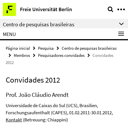
Springe
Serviço
Freie Universität Berlin
direkt
de
zu
navegação
Centro de pesquisas brasileiras
Inhalt
MENU
Página inicial
Pesquisa
Centro de pesquisas brasileiras
Membros
Pesquisadores convidades
Convidades
2012
Convidades 2012
Prof. João Cláudio Arendt
Universidade de Caixas do Sul (UCS), Brasilien,
Forschungsaufenthalt (CAPES), 01.02.2011-30.01.2012,
Kontakt
(Betreuung: Chiappini)