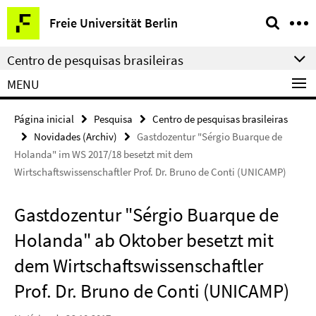
Springe
Serviço
Freie Universität Berlin
direkt
de
zu
navegação
Centro de pesquisas brasileiras
Inhalt
MENU
Página inicial
Pesquisa
Centro de pesquisas brasileiras
Novidades (Archiv)
Gastdozentur "Sérgio Buarque de
Holanda" im WS 2017/18 besetzt mit dem
Wirtschaftswissenschaftler Prof. Dr. Bruno de Conti (UNICAMP)
Gastdozentur "Sérgio Buarque de
Holanda" ab Oktober besetzt mit
dem Wirtschaftswissenschaftler
Prof. Dr. Bruno de Conti (UNICAMP)