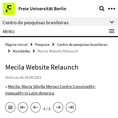
Springe
Serviço
Freie Universität Berlin
direkt
de
zu
navegação
Centro de pesquisas brasileiras
Inhalt
MENU
Página inicial
Pesquisa
Centro de pesquisas brasileiras
Novidades
Mecila Website Relaunch
Mecila Website Relaunch
Notícias de 28.04.2021
»
Mecila: Maria Sibylla Merian Centre Conviviality-
Inequality in Latin America
4 / 6