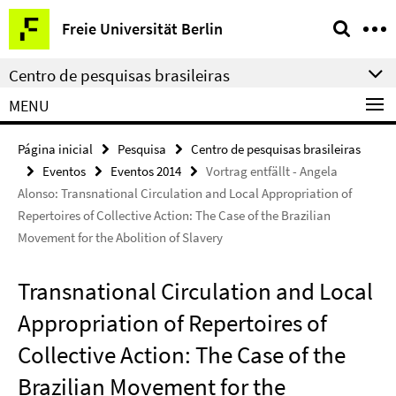
Springe
Serviço
Freie Universität Berlin
direkt
de
zu
navegação
Centro de pesquisas brasileiras
Inhalt
MENU
Página inicial
Pesquisa
Centro de pesquisas brasileiras
Eventos
Eventos 2014
Vortrag entfällt - Angela
Alonso: Transnational Circulation and Local Appropriation of
Repertoires of Collective Action: The Case of the Brazilian
Movement for the Abolition of Slavery
Transnational Circulation and Local
Appropriation of Repertoires of
Collective Action: The Case of the
Brazilian Movement for the