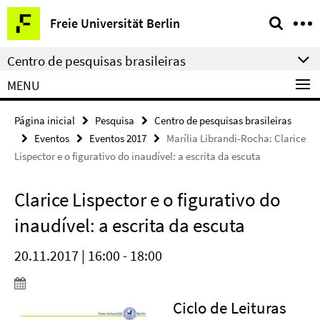
Springe
Serviço
Freie Universität Berlin
direkt
de
zu
navegação
Centro de pesquisas brasileiras
Inhalt
MENU
Página inicial
Pesquisa
Centro de pesquisas brasileiras
Eventos
Eventos 2017
Marília Librandi-Rocha: Clarice
Lispector e o figurativo do inaudível: a escrita da escuta
Clarice Lispector e o figurativo do
inaudível: a escrita da escuta
20.11.2017 | 16:00 - 18:00
Ciclo de Leituras