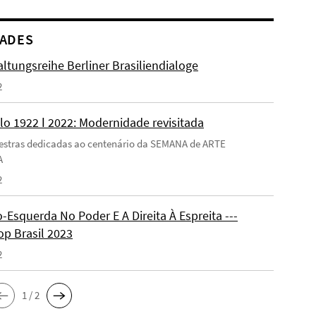
ADES
ltungsreihe Berliner Brasiliendialoge
2
lo 1922 ǀ 2022: Modernidade revisitada
estras dedicadas ao centenário da SEMANA de ARTE
A
2
-Esquerda No Poder E A Direita À Espreita ---
p Brasil 2023
2
1 / 2