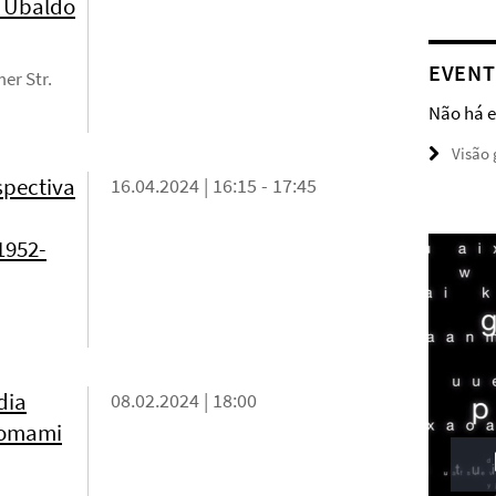
o Ubaldo
EVENT
er Str.
Não há e
Visão 
spectiva
16.04.2024 | 16:15 - 17:45
1952-
dia
08.02.2024 | 18:00
nomami