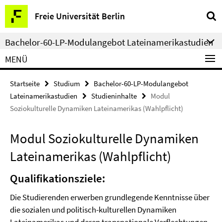
Springe
Service-
Freie Universität Berlin
direkt
Navigation
zu
Bachelor-60-LP-Modulangebot Lateinamerikastudien
Inhalt
MENÜ
Startseite
Studium
Bachelor-60-LP-Modulangebot
Lateinamerikastudien
Studieninhalte
Modul
Soziokulturelle Dynamiken Lateinamerikas (Wahlpflicht)
Modul Soziokulturelle Dynamiken
Lateinamerikas (Wahlpflicht)
Qualifikationsziele:
Die Studierenden erwerben grundlegende Kenntnisse über
die sozialen und politisch-kulturellen Dynamiken