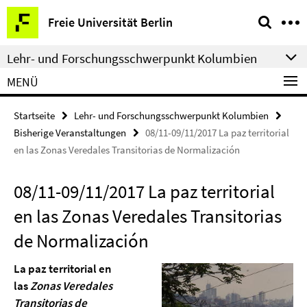
Springe
Service-
Freie Universität Berlin
direkt
Navigation
zu
Lehr- und Forschungsschwerpunkt Kolumbien
Inhalt
MENÜ
Startseite
Lehr- und Forschungsschwerpunkt Kolumbien
Bisherige Veranstaltungen
08/11-09/11/2017 La paz territorial
en las Zonas Veredales Transitorias de Normalización
08/11-09/11/2017 La paz territorial
en las Zonas Veredales Transitorias
de Normalización
La paz territorial en
las
Zonas Veredales
Transitorias de