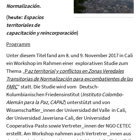
Normalización
.
(heute:
Espacios
territoriales de
capacitación y reincorporación
)
Programm
Unter diesem Titel fand am 8. und 9. November 2017 in Cali
ein Workshop im Rahmen einer explorativen Studie zum
Thema „
P
az territorial y conflictos en Zonas Veredales
Transitorias de Normalización para excombatientes de las
FARC
” statt. Die Studie wird vom Deutsch-
Kolumbianischen Friedensinstitut (
Instituto Colombo-
Alemán para la Paz, CAPAZ
) unterstützt und von
Wissenschaftler_innen der Universidad del Valle in Cali,
der Universidad Javeriana-Cali, der Universidad
Cooperativa-Pasto sowie Vertreter_innen der NGO CETEC
erstellt. Am Workshop nahmen auch Vertretrer_innen aus