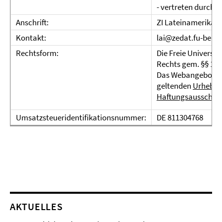
- vertreten durch 
Anschrift:
ZI Lateinamerika-In
Kontakt:
lai@zedat.fu-berli
Rechtsform:
Die Freie Universit
Rechts gem. §§ 1 u
Das Webangebot der
geltenden
Urheber
Haftungsausschlus
Umsatzsteueridentifikationsnummer:
DE 811304768
AKTUELLES