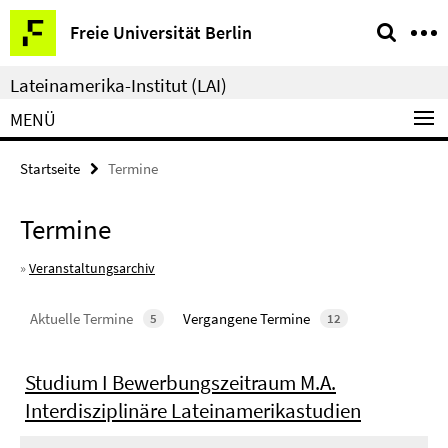
Springe
Service-
Freie Universität Berlin
direkt
Navigation
zu
Lateinamerika-Institut (LAI)
Inhalt
MENÜ
Startseite
Termine
Termine
»
Veranstaltungsarchiv
Aktuelle Termine
Vergangene Termine
5
12
Studium I Bewerbungszeitraum M.A.
Interdisziplinäre Lateinamerikastudien