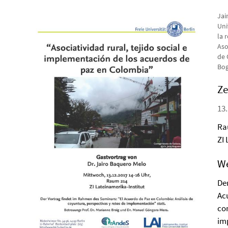
Jai
Uni
la 
Aso
de 
Bog
Ze
13.
Ra
ZI
We
De
Ac
co
im