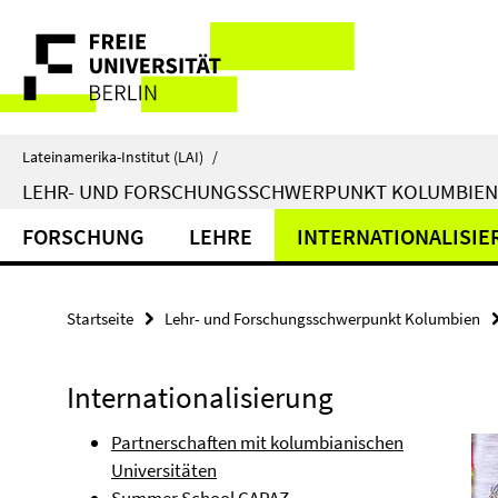
Springe
Service-
direkt
zu
Navigation
Inhalt
Lateinamerika-Institut (LAI)
/
LEHR- UND FORSCHUNGSSCHWERPUNKT KOLUMBIEN
FORSCHUNG
LEHRE
INTERNATIONALISI
Startseite
Lehr- und Forschungsschwerpunkt Kolumbien
Internationalisierung
Partnerschaften mit kolumbianischen
Universitäten