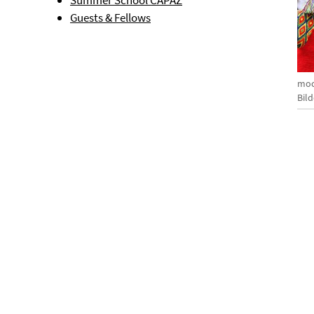
Summer School CAPAZ
Guests & Fellows
moc
Bil