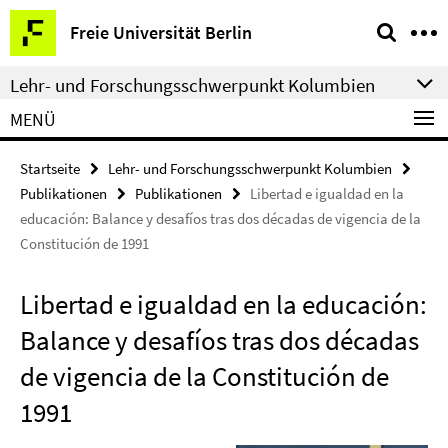
Springe
Service-
Freie Universität Berlin
direkt
Navigation
zu
Lehr- und Forschungsschwerpunkt Kolumbien
Inhalt
MENÜ
Startseite
Lehr- und Forschungsschwerpunkt Kolumbien
Publikationen
Publikationen
Libertad e igualdad en la
educación: Balance y desafíos tras dos décadas de vigencia de la
Constitución de 1991
Libertad e igualdad en la educación:
Balance y desafíos tras dos décadas
de vigencia de la Constitución de
1991