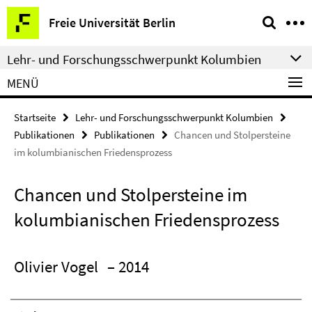
Springe
Service-
Freie Universität Berlin
direkt
Navigation
zu
Lehr- und Forschungsschwerpunkt Kolumbien
Inhalt
MENÜ
Startseite
Lehr- und Forschungsschwerpunkt Kolumbien
Publikationen
Publikationen
Chancen und Stolpersteine
im kolumbianischen Friedensprozess
Chancen und Stolpersteine im
kolumbianischen Friedensprozess
Olivier Vogel
– 2014