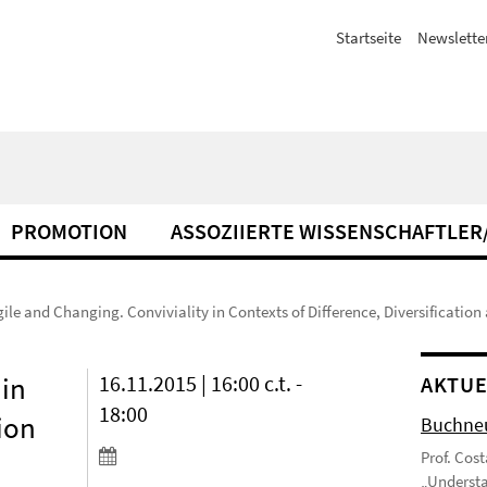
Startseite
Newslette
PROMOTION
ASSOZIIERTE WISSENSCHAFTLER
ile and Changing. Conviviality in Contexts of Difference, Diversification
 in
16.11.2015 | 16:00 c.t. -
AKTUE
18:00
tion
Buchneu
Prof. Cos
„Understa