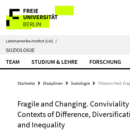
Springe
Service-
direkt
zu
Navigation
Inhalt
Lateinamerika-Institut (LAI)
/
SOZIOLOGIE
TEAM
STUDIUM & LEHRE
FORSCHUNG
Startseite
Disziplinen
Soziologie
Tilmann Heil: Frag
Fragile and Changing. Conviviality
Contexts of Difference, Diversifica
and Inequality