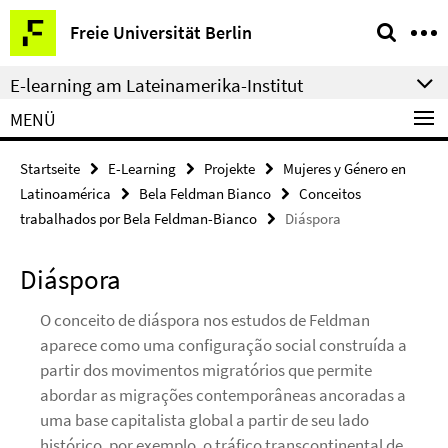
Springe
Service-
Freie Universität Berlin
direkt
Navigation
zu
E-learning am Lateinamerika-Institut
Inhalt
MENÜ
Startseite
E-Learning
Projekte
Mujeres y Género en
Latinoamérica
Bela Feldman Bianco
Conceitos
trabalhados por Bela Feldman-Bianco
Diáspora
Diáspora
O conceito de diáspora nos estudos de Feldman
aparece como uma configuração social construída a
partir dos movimentos migratórios que permite
abordar as migrações contemporâneas ancoradas a
uma base capitalista global a partir de seu lado
histórico, por exemplo, o tráfico transcontinental de