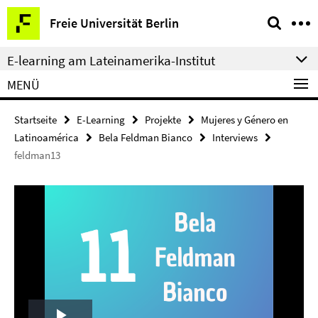
Springe
Service-
Freie Universität Berlin
direkt
Navigation
zu
E-learning am Lateinamerika-Institut
Inhalt
MENÜ
Startseite
E-Learning
Projekte
Mujeres y Género en
Latinoamérica
Bela Feldman Bianco
Interviews
feldman13