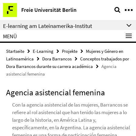
Springe
Service-
Freie Universität Berlin
direkt
Navigation
zu
E-learning am Lateinamerika-Institut
Inhalt
MENÜ
Startseite
E-Learning
Projekte
Mujeres y Género en
Latinoamérica
Dora Barrancos
Conceptos trabajados por
Dora Barrancos durante su carrera académica
Agencia
asistencial femenina
Agencia asistencial femenina
Con la agencia asistencial de las mujeres, Barrancos se
refiere al rol asistencial que han tenido las mujeres a lo
largo de la historia, en América Latina y,
específicamente, en la Argentina. La agencia asistencial
femenina es una forma de participación femenina.