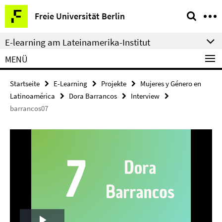
Springe
Service-
Freie Universität Berlin
direkt
Navigation
zu
E-learning am Lateinamerika-Institut
Inhalt
MENÜ
Startseite
E-Learning
Projekte
Mujeres y Género en
Latinoamérica
Dora Barrancos
Interview
barrancos07