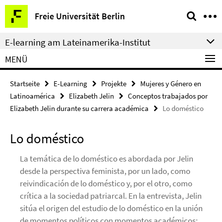
Springe
Service-
Freie Universität Berlin
direkt
Navigation
zu
E-learning am Lateinamerika-Institut
Inhalt
MENÜ
Startseite
E-Learning
Projekte
Mujeres y Género en
Latinoamérica
Elizabeth Jelin
Conceptos trabajados por
Elizabeth Jelin durante su carrera académica
Lo doméstico
Lo doméstico
La temática de lo doméstico es abordada por Jelin
desde la perspectiva feminista, por un lado, como
reivindicación de lo doméstico y, por el otro, como
crítica a la sociedad patriarcal. En la entrevista, Jelin
sitúa el origen del estudio de lo doméstico en la unión
de momentos políticos con momentos académicos: