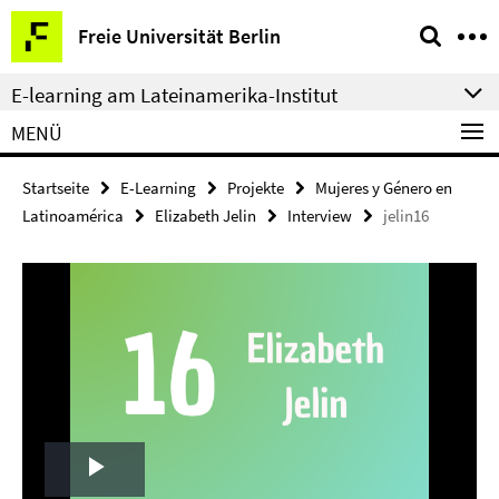
Springe
Service-
Freie Universität Berlin
direkt
Navigation
zu
E-learning am Lateinamerika-Institut
Inhalt
MENÜ
Startseite
E-Learning
Projekte
Mujeres y Género en
Latinoamérica
Elizabeth Jelin
Interview
jelin16
Play