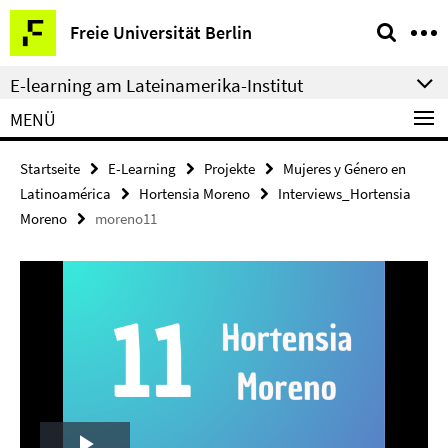
Springe
Service-
Freie Universität Berlin
direkt
Navigation
zu
E-learning am Lateinamerika-Institut
Inhalt
MENÜ
Startseite
E-Learning
Projekte
Mujeres y Género en
Latinoamérica
Hortensia Moreno
Interviews_Hortensia
Moreno
moreno11