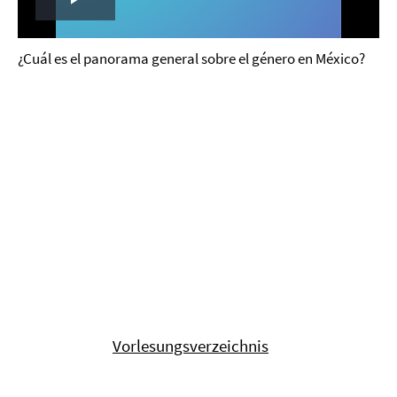
Play
Video
¿Cuál es el panorama general sobre el género en México?
Vorlesungsverzeichnis