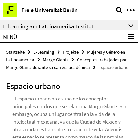
Springe
Service-
Freie Universität Berlin
direkt
Navigation
zu
E-learning am Lateinamerika-Institut
Inhalt
MENÜ
Startseite
E-Learning
Projekte
Mujeres y Género en
Latinoamérica
Margo Glantz
Conceptos trabajados por
Margo Glantz durante su carrera académica
Espacio urbano
Espacio urbano
El espacio urbano no es uno de los conceptos
principales con los que se relaciona Margo Glantz. Sin
embargo, ocupa un lugar central en la vida de la
intelectual mexicana, ya que la Ciudad de México y
otras ciudades han sido su espacio de vida. Además
este espacio se presenta como marco de las propias