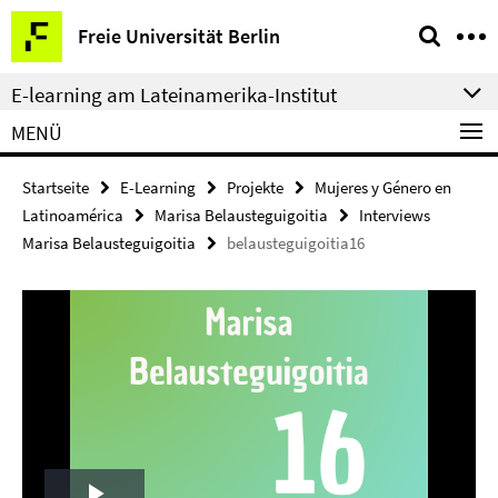
Springe
Service-
Freie Universität Berlin
direkt
Navigation
zu
E-learning am Lateinamerika-Institut
Inhalt
MENÜ
Startseite
E-Learning
Projekte
Mujeres y Género en
Latinoamérica
Marisa Belausteguigoitia
Interviews
Marisa Belausteguigoitia
belausteguigoitia16